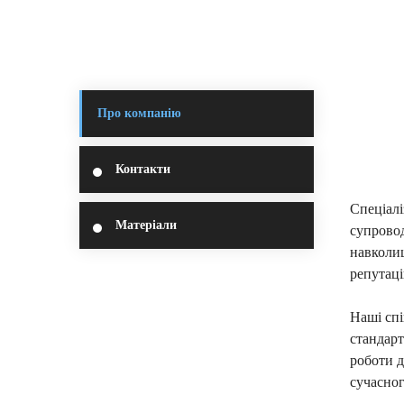
Про компанію
Контакти
Cпеціалі
Матеріали
супровод
навколи
репутаці
Наші спі
стандарт
роботи д
сучасног