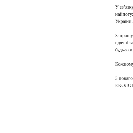
У зв’язк
найпоту
України.
Запрошує
вдячні з
будь-яки
Кожному
З поваг
ЕКОЛО